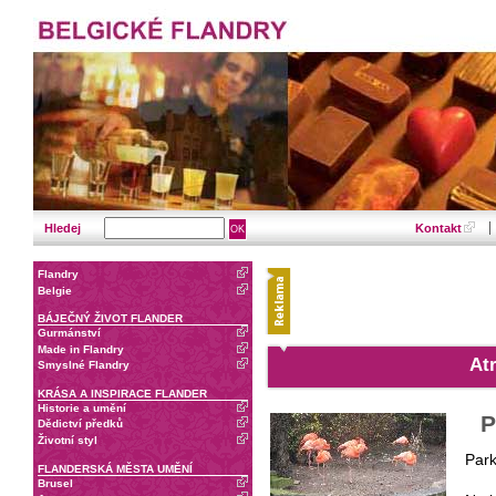
Hledej
Kontakt
Flandry
Belgie
BÁJEČNÝ ŽIVOT FLANDER
Gurmánství
Made in Flandry
At
Smyslné Flandry
KRÁSA A INSPIRACE FLANDER
Historie a umění
P
Dědictví předků
Životní styl
Park
FLANDERSKÁ MĚSTA UMĚNÍ
Brusel