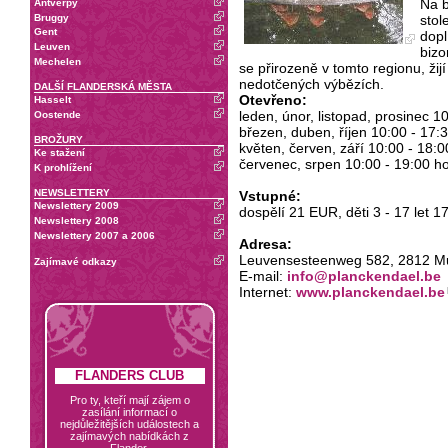
Na 
Antverpy
Bruggy
stol
Gent
dopl
Leuven
bizo
Mechelen
se přirozeně v tomto regionu, žij
nedotčených výbězích.
DALŠÍ FLANDERSKÁ MĚSTA
Otevřeno:
Hasselt
leden, únor, listopad, prosinec 1
Oostende
březen, duben, říjen 10:00 - 17:
BROŽURY
květen, červen, září 10:00 - 18:0
Ke stažení
červenec, srpen 10:00 - 19:00 h
K prohlížení
NEWSLETTERY
Vstupné:
Newslettery 2009
dospělí 21 EUR, děti 3 - 17 let 
Newslettery 2008
Newslettery 2007 a 2006
Adresa:
Leuvensesteenweg 582, 2812 Muiz
Zajímavé odkazy
E-mail:
info@planckendael.be
Internet:
www.planckendael.be
FLANDERS CLUB
Pro ty, kteří mají zájem o
zasílání informací o
nejdůležitějších událostech a
zajímavých nabídkách z
Flander.