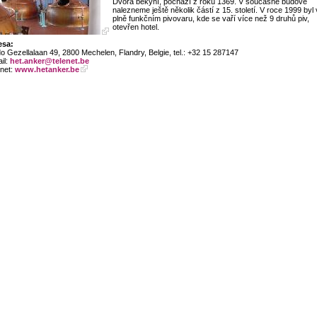
Dvora bekyní, pochází z roku 1369. V současné budově
nalezneme ještě několik částí z 15. století. V roce 1999 byl 
plně funkčním pivovaru, kde se vaří více než 9 druhů piv,
otevřen hotel.
esa:
o Gezellalaan 49, 2800 Mechelen, Flandry, Belgie, tel.: +32 15 287147
il:
het.anker@telenet.be
rnet:
www.hetanker.be