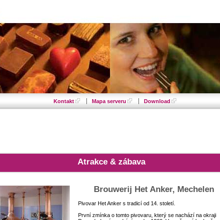
Kontakt
Mapa serveru
Download
Atrakce & zábava
Brouwerij Het Anker, Mechelen
Pivovar Het Anker s tradicí od 14. století.
První zmínka o tomto pivovaru, který se nachází na okraji