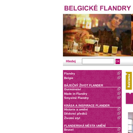
Hledej
Flandry
Belgie
BÁJEČNÝ ŽIVOT FLANDER
Gurmánství
Made in Flandry
Smyslné Flandry
KRÁSA A INSPIRACE FLANDER
Historie a umění
Dědictví předků
Životní styl
FLANDERSKÁ MĚSTA UMĚNÍ
Brusel