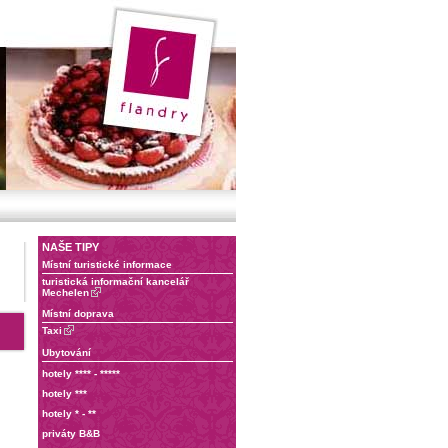
NAŠE TIPY
Místní turistické informace
turistická informační kancelář
Mechelen
Místní doprava
Taxi
Ubytování
hotely **** - *****
hotely ***
hotely * - **
priváty B&B