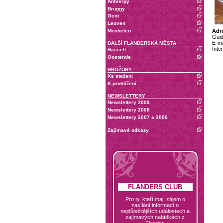
Antverpy
Bruggy
Gent
Leuven
Mechelen
Adr
Guid
E-ma
DALŠÍ FLANDERSKÁ MĚSTA
Inte
Hasselt
Oostende
BROŽURY
Ke stažení
K prohlížení
NEWSLETTERY
Newslettery 2009
Newslettery 2008
Newslettery 2007 a 2006
Zajímavé odkazy
FLANDERS CLUB
Pro ty, kteří mají zájem o
zasílání informací o
nejdůležitějších událostech a
zajímavých nabídkách z
Flander.