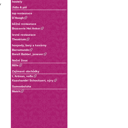
hostely
v
Jídlo & pití
top restaurace
D´Hoogh
běžné restaurace
Brasserie Het Anker
levné restaurace
Theatrium
hospody, bary a kavárny
Barramundo
Borell Babbel, jenever
Noční život
Mille
Zajímavé obchůdky
L´Artisan, vafle
Kaashandel Schockaert, sýry
Samoobsluha
Match